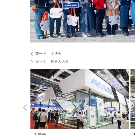
前一个：
工博会
ꄴ
后一个：
机器人大会
ꄲ
넳
机器人大会